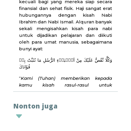
kecuali bagi yang mereka siap secara
finansial dan sehat fisik. Haji sangat erat
hubungannya dengan kisah Nabi
Ibrahim dan Nabi Ismail. Alquran banyak
sekali mengisahkan kisah para nabi
untuk dijadikan pelajaran dan diikuti
oleh para umat manusia, sebagaimana
bunyi ayat:
وَكُلًّا نَّقُصُّ عَلَيْكَ مِنْ اَنْۢبَاۤءِ الرُّسُلِ مَا نُثَبِّتُ بِهٖ
فُؤَادَكَ
“
Kami (Tuhan) memberikan kepada
kamu kisah rasul-rasul untuk
memantapkan jiwamu,”
(QS. Hud: 120).
Ayat ini tidak saja ditujukan pada Nabi
Nonton juga
Muhammad saw., tetapi juga kepada
umat manusia semua. Maksud dari ayat
C
ini adalah, mendengar cerita dari kisah
para nabi dan rasul terdahulu yang