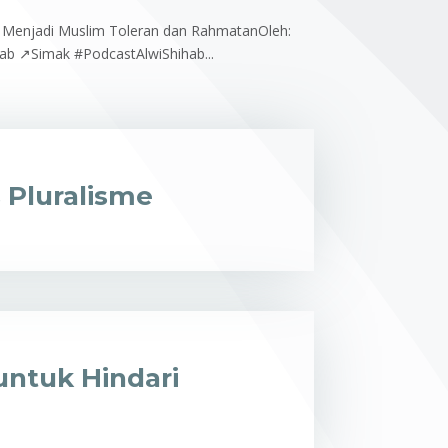
u Menjadi Muslim Toleran dan RahmatanOleh:
hab ↗Simak #PodcastAlwiShihab...
 Pluralisme
untuk Hindari