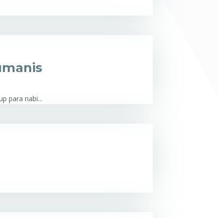
umanis
 para nabi...