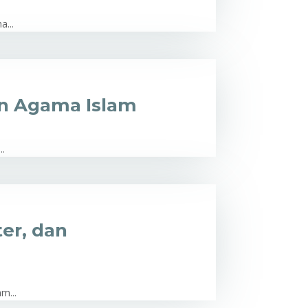
a...
an Agama Islam
..
er, dan
m...