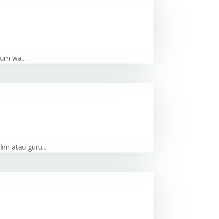
um wa...
m atau guru...