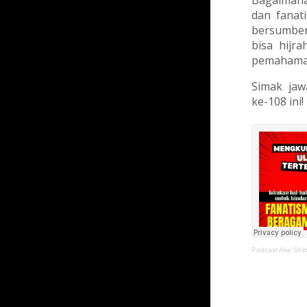
Bagaiman
dan fanat
bersumber
bisa hijr
pemahaman
Simak jaw
ke-108 ini!
Podcast Alwi Shi