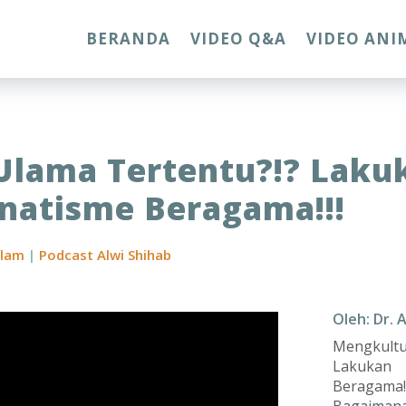
BERANDA
VIDEO Q&A
VIDEO ANI
lama Tertentu?!? Lakuka
anatisme Beragama!!!
slam
|
Podcast Alwi Shihab
Oleh: Dr. 
Mengkultu
Lakukan 
Beragama!