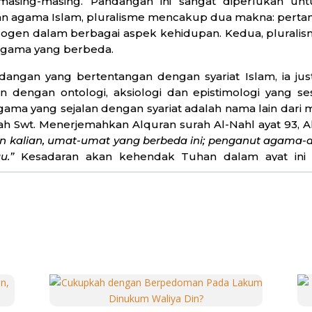
 masing-masing. Pandangan ini sangat diperlukan unt
ran agama Islam, pluralisme mencakup dua makna: perta
rogen dalam berbagai aspek kehidupan. Kedua, pluralis
gama yang berbeda.
ngan yang bertentangan dengan syariat Islam, ia just
an dengan ontologi, aksiologi dan epistimologi yang 
gama yang sejalan dengan syariat adalah nama lain dar
lah Swt. Menerjemahkan Alquran surah Al-Nahl ayat 93, A
 kalian, umat-umat yang berbeda ini; penganut agama-a
au.”
Kesadaran akan kehendak Tuhan dalam ayat ini
 adanya perbedaan jenis kelamin, kelompok, ras, suk
kan kepada umat manusia agar semuanya dapat berintera
kaian yang tidak bermakna. Demikianlah pemaknaan p
entang bagaimana pandangan pluralisme beragama ini 
poli kebenaran, atau menyalahkan apa yang diyakini o
i saat berdialog (berinteraksi) dengan pemeluk agama 
gai bentuk perbedaan yang ada. Panduan ini diklasifik
 menciptakan kalian yang berbeda-beda, dari bumi/ta