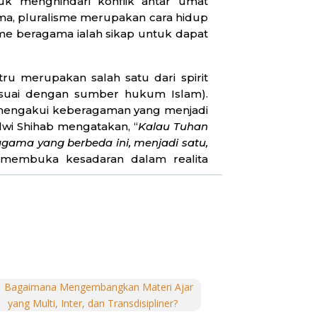
uk menghindari konflik antar umat
ma, pluralisme merupakan cara hidup
me beragama ialah sikap untuk dapat
ru merupakan salah satu dari spirit
sesuai dengan sumber hukum Islam).
i mengakui keberagaman yang menjadi
lwi Shihab mengatakan, “
Kalau Tuhan
gama yang berbeda ini, menjadi satu,
 membuka kesadaran dalam realita
u bangsa, dan sebagainya. Itu semua
ksi secara positif terhadap sesama,
luralisme yang diperbolehkan dalam
dapat diterapkan: pertama, sesama
leh orang lain. Kedua, setiap insan
lainnya. Ketiga, setiap insan harus
asi berdasarkan tafsir atas Alquran
nah, untuk memakmurkan tanah ini.
”