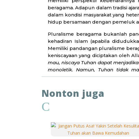
memiliki perspektif kebenarannya
beragama. Adapun dalam tradisi aja
dalam kondisi masyarakat yang hete
hidup bersamaan dengan pemeluk a
Pluralisme beragama bukanlah panda
kehadiran Islam (apabila didudukk
Memiliki pandangan pluralisme bera
keniscayaan yang diciptakan oleh Al
mau, niscaya Tuhan dapat menjadikan
monoletik. Namun, Tuhan tidak m
keberagaman lainnya, yakni tentang
adalah kuasa Tuhan yang diperuntuk
Nonton juga
bukan lantas menjadi sumber perti
syariat Islam.
C
Alwi Shihab memberikan panduan t
manusia tidak diperkenankan memono
harus mampu mengedepankan tolerans
senantiasa berusaha menerima berba
surah Hud ayat 61, “
Tuhan-lah yang