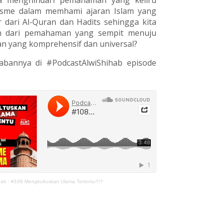
a menghindari pemahaman yang keliru
isme dalam memhami ajaran Islam yang
 dari Al-Quran dan Hadits sehingga kita
ah dari pemahaman yang sempit menuju
 yang komprehensif dan universal?
abannya di #PodcastAlwiShihab episode
hab
·
#108 Mengkultuskan Ulama Tertentu?!?