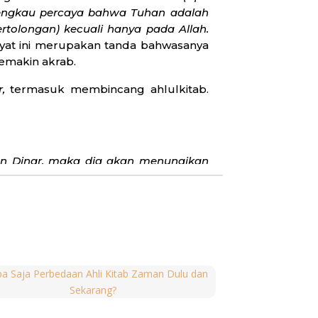
n engkau percaya bahwa Tuhan adalah
rtolongan) kecuali hanya pada Allah.
si ayat ini merupakan tanda bahwasanya
emakin akrab.
ir,
termasuk membincang ahlulkitab.
an Dinar, maka dia akan menunaikan
nat Dinar, dia tidak menjaga amanat
fti Mesir, Syekh Ali Jum’ah mengatakan
akui keistimewaan-keistimewaan yang
ng demikian dapat diterjemahkan pada
rgumentasi dengan sesama ahlulkitab,
 sangat menonjol yang membicarakan
n
al-shaalihiin
adalah kelompok yang