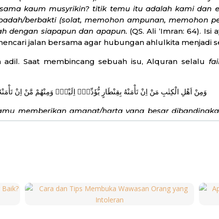
ersama kaum musyrikin? titik temu itu adalah kami da
beribadah/berbakti (solat, memohon ampunan, memohon pe
lah dengan siapapun dan apapun.
(QS. Ali ‘Imran: 64). I
encari jalan bersama agar hubungan ahlulkita menjadi s
an adil. Saat membincang sebuah isu, Alquran selalu
fa
وَمِنْ اَهْلِ الْكِتٰبِ مَنْ اِنْ تَأْمَنْهُ بِقِنْطَارٍ يُّؤَدِّهٖٓ اِلَيْكَۚ وَمِنْهُمْ مَّنْ اِنْ تَأْمَنْهُ بِدِيْنَارٍ لَّا يُؤَدِّهٖٓ اِلَيْكَ اِلَّا مَا دُمْتَ عَلَيْهِ قَاۤىِٕمًاۗ
a kamu memberikan amanat/harta yang besar dibandingk
amu, dan ada pula di antara mereka yang kamu beri ama
ntuk mengejar mereka,”
(QS. Ali ‘Imran: 75). Seorang mu
mbincang ahlulkitab, tidak menjelekkan dan juga meng
n ini disebut
inshaaf
atau objektivitas. Sesungguhnya ya
a bersama-sama menjalin hubungan yang baik.
ditanamkan pada diri masing-masing, apabila ingin bera
erbaik dan penuh kebijaksanaan. Terdapat ayat yang
predikat golongan
al-shaalihiin
pada mereka. Golonga