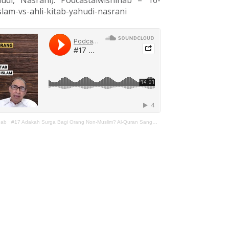
hudi, Nasrani): Podcastalwishihab – 16-
islam-vs-ahli-kitab-yahudi-nasrani
hab
·
#17 Adakah Surga Bagi Orang Non-Muslim? Al-Quran Sangat Fair! (Part 1)