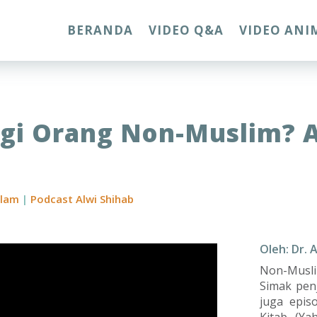
BERANDA
VIDEO Q&A
VIDEO ANI
gi Orang Non-Muslim? A
slam
|
Podcast Alwi Shihab
Oleh: Dr. 
Non-Musli
Simak penj
juga epis