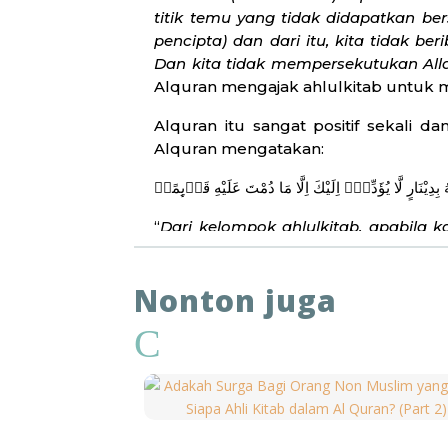
titik temu yang tidak didapatkan b
pencipta) dan dari itu, kita tidak 
Dan kita tidak mempersekutukan Al
Alquran mengajak ahlulkitab untuk m
Alquran itu sangat positif sekali d
Alquran mengatakan:
“
Dari kelompok ahlulkitab, apabil
amanat itu dan mengembalikan kepad
itu kecuali kamu sungguh-sungguh u
Nonton juga
bahwa Alquran sungguh adil saat me
mereka miliki. Konsep
fair-
nya Alqura
C
usaha untuk semua ahlulkitab secar
Dengan semua penjelasan ini, perlu 
maka hendaknya dengan cara yang t
tentang ahlulkitab dan pemberian 