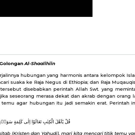
i Golongan
Al-Shaalihiin
alinnya hubungan yang harmonis antara kelompok Isla
encari suaka ke Raja Negus di Ethiopia; dan Raja Muqauq
tersebut disebabkan perintah Allah Swt. yang meminta
jika seseorang merasa dekat dan akrab dengan orang l
k temu agar hubungan itu jadi semakin erat. Perintah 
قُلْ يٰٓاَهْلَ الْكِتٰبِ تَعَالَوْا اِلٰى كَلِمَةٍ سَوَاۤءٍ ۢ بَ
ab (Kristen dan Yahudi), mari kita mencari titik temu y