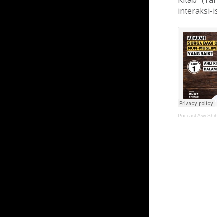
Kitab (Ya
interaksi-
Podcast Alwi Shi