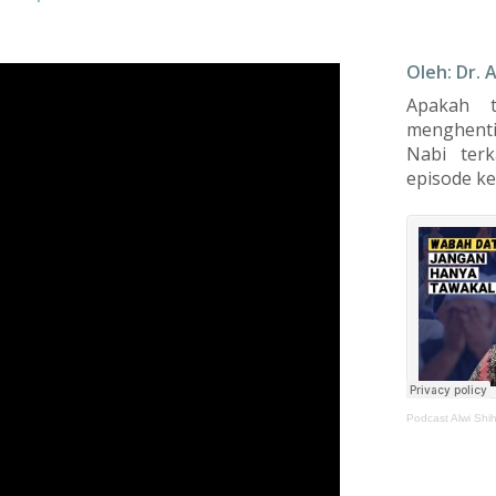
Oleh: Dr. 
Apakah 
menghenti
Nabi terk
episode ke-
Podcast Alwi Shi