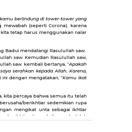
amu berlindung di tower-tower yang
ang mewabah (seperti Corona), karena
 kita tetap harus menggunakan nalar
ng Badui mendatangi Rasulullah saw.
ullah saw. Kemudian Rasulullah saw,
ullah saw. kembali bertanya, “
Apakah
 saya serahkan kepada Allah. Karena,
 ini dengan mengatakan, “
Kamu ikat
, kita percaya bahwa semua itu telah
ap berusaha/berikhtiar sedemikian rupa
ngan mengikat unta sebagai ikhtiar
 berikhtiar tinggal di rumah, tidak
ri dan tawakal pada-Nya, dan tidak
anya tawakal saja, manusia tetap harus