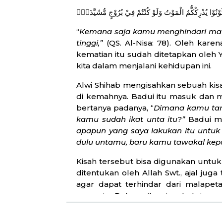
كُوْنُوْا يُدْرِكْكُّمُ الْمَوْتُ وَلَوْ كُنْتُمْ فِيْ بُرُوْجٍ مُّشَيَّدَةٍۗ
“
Kemana saja kamu menghindari mati
tinggi,”
(QS. Al-Nisa: 78). Oleh kare
kematian itu sudah ditetapkan oleh
kita dalam menjalani kehidupan ini.
Alwi Shihab mengisahkan sebuah kis
di kemahnya. Badui itu masuk dan m
bertanya padanya, “
Dimana kamu ta
kamu sudah ikat unta itu?”
Badui m
apapun yang saya lakukan itu untuk 
dulu untamu, baru kamu tawakal kepa
Kisah tersebut bisa digunakan untuk
ditentukan oleh Allah Swt., ajal juga
agar dapat terhindar dari malapet
manusia. Dalam situasi wabah juga 
berbondong-bondong pergi ke masji
lupa bahwa kita harus berikhtiar. Ikh