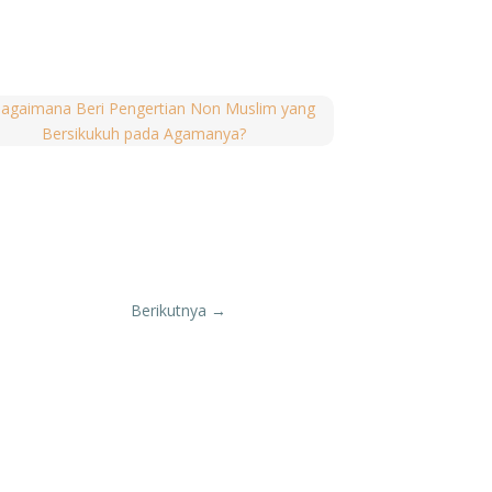
 pada-Nya saja, hanya berpasrah
lwi Shihab memberikan
i’tibar
dari kisah
skan pengobatan dengan cuci darah,
ah. Yang pertama mengatakan, “
Kalau
, ia meninggal 20 tahun lebih awal
sudah ditetapkan, namun Tuhan tahu
tetapkan karena hamba-Nya berikhtiar.
dari umur rata-rata orang Indonesia.
segera diobati dan memperpanjang usia
rang Indonesia, tetapi orang Jepang
Berikutnya
→
. untuk menjadi manusia yang sehat
njadi hamba yang senantiasa tafakur,
k kita dapat menghindarkan diri dari
da hamba-Nya yang menggunakan dua
bisa hidup dengan sehat, tentram, dan