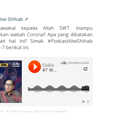
Alwi Shihab ↗
tawakal kepada Allah SWT mampu
kan wabah Corona? Apa yang dikatakan
ait hal ini? Simak #PodcastAlwiShihab
7 berikut ini.
hab
·
#7 Wabah Datang, Jangan Hanya Tawakal!!