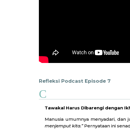
Refleksi Podcast Episode 7
C
Tawakal Harus Dibarengi dengan Ikh
Manusia umumnya menyadari, dan j
menjemput kita.”
Pernyataan ini sena