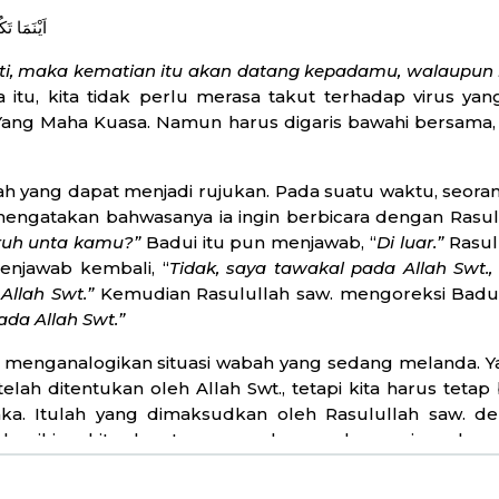
اَيْنَمَا تَ
, maka kematian itu akan datang kepadamu, walaupun k
na itu, kita tidak perlu merasa takut terhadap virus y
 Yang Maha Kuasa. Namun harus digaris bawahi bersama,
ah yang dapat menjadi rujukan. Pada suatu waktu, seora
engatakan bahwasanya ia ingin berbicara dengan Rasul
ruh unta kamu?”
Badui itu pun menjawab, “
Di luar.”
Rasul
enjawab kembali, “
Tidak, saya tawakal pada Allah Swt.,
Allah Swt.”
Kemudian Rasulullah saw. mengoreksi Badui
da Allah Swt.”
 menganalogikan situasi wabah yang sedang melanda. Ya
 telah ditentukan oleh Allah Swt., tetapi kita harus tet
aka. Itulah yang dimaksudkan oleh Rasulullah saw. de
demikian, kita dapat mencegah penyebaran virus dengan
d untuk salat Jumat hanya karena mau mendekatkan di
tiar merupakan anjuran jelas dari Rasulullah saw. Tidak h