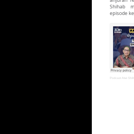
anjuran N
Shihab m
episode ke-
Podcast Alwi Shi