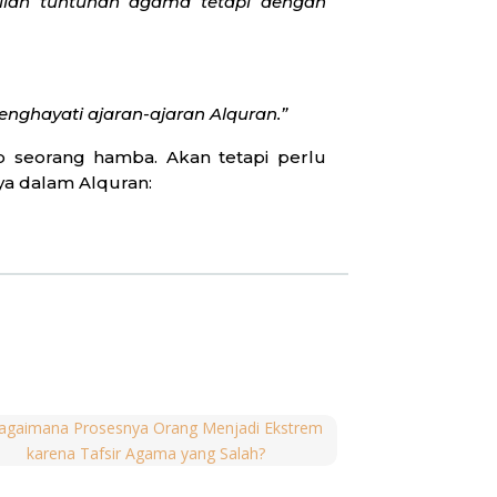
ilah tuntunan agama tetapi dengan
ghayati ajaran-ajaran Alquran.”
 seorang hamba. Akan tetapi perlu
ya dalam Alquran:
l-Baqarah: 195). Maksud dari ayat ini
 manusia hindari. Ini adalah bukti
rumus dalam kebinasaan.
bil kebijakan untuk menyelamatkan
cara menjauhi kerumunan, termasuk
orona pada tahun 2019-2022, ulama-
tidak dilaksanakan sebagai ikhtiar