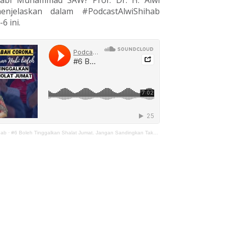
abi Muhammad SAW? Prof. Dr. H. Alwi
enjelaskan dalam #PodcastAlwiShihab
6 ini.
hab
·
#6 Boleh Tinggalkan Shalat Jumat. Jangan Sandingkan Takwa Pada Allah Dengan Pencegahan Corona!