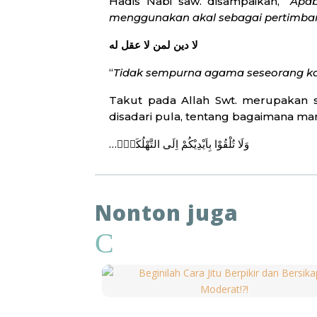
Hadis Nabi saw. disampaikan, “
Apab
menggunakan akal sebagai pertimba
لا دين لمن لا عقل له
“
Tidak sempurna agama seseorang kal
Takut pada Allah Swt. merupakan 
disadari pula, tentang bagaimana man
…وَلَا تُلْقُوْا بِاَيْدِيْكُمْ اِلَى التَّهْلُكَةِۛ
“
Jangan sesekali engkau membinas
adalah apabila ada hal-hal yang m
ketakwaan pada Allah Swt. dengan 
Nonton juga
Saat suatu wabah dapat menyebar 
C
warganya. Salah satu usaha untuk
kerumunan dalam ritual keagamaan 
ulama Al-Azhar Mesir telah member
menghindarkan diri dari malapetaka.