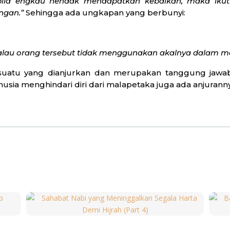
ila engkau hendak mendapatkan kebaikan, maka ikut
ngan.”
Sehingga ada ungkapan yang berbunyi:
au orang tersebut tidak menggunakan akalnya dalam men
suatu yang dianjurkan dan merupakan tanggung jawab
usia menghindari diri dari malapetaka juga ada anjurann
akan/menjerumuskan dirimu dalam kebinasaan,”
(QS. A
embawa pada kebinasaan bagi manusia, maka hendaknya
senantiasa menghindari kemungkinan-kemungkinan terje
melintas batas-batas negara. Setiap negara mengam
 menghindari penyebaran virus wabah adalah dengan 
seperti Majelis Taklim. Bahkan dalam kasus wabah C
ikan fatwa, untuk kewajiban salat Jumat pun boleh 