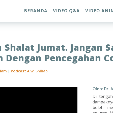
BERANDA
VIDEO Q&A
VIDEO ANI
n Shalat Jumat. Jangan 
h Dengan Pencegahan C
slam
|
Podcast Alwi Shihab
Oleh: Dr. 
Di tengah
dampaknya
boleh me