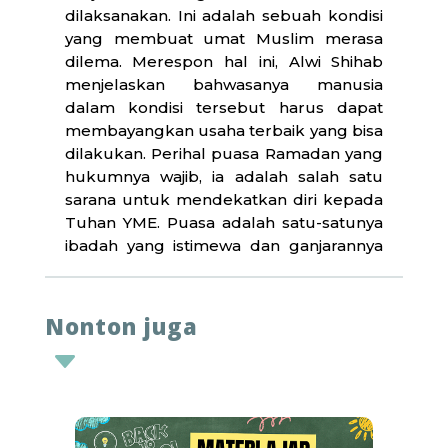
dilaksanakan. Ini adalah sebuah kondisi
yang membuat umat Muslim merasa
dilema. Merespon hal ini, Alwi Shihab
menjelaskan bahwasanya manusia
dalam kondisi tersebut harus dapat
membayangkan usaha terbaik yang bisa
dilakukan. Perihal puasa Ramadan yang
hukumnya wajib, ia adalah salah satu
sarana untuk mendekatkan diri kepada
Tuhan YME. Puasa adalah satu-satunya
ibadah yang istimewa dan ganjarannya
langsung diberikan dihadapan Tuhan
YME.
Nonton juga
Puasa bukan saja milik umat Islam,
C
namun semua agama. Nabi Musa as.,
sebelum menghadap Tuhan, ia
diperintahkan berpuasa 40 hari. Artinya
ialah puasa merupakan cara manusia
untuk menyucikan dirinya dengan