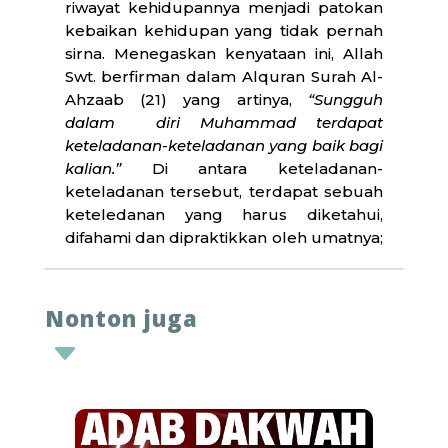
riwayat kehidupannya menjadi patokan
kebaikan kehidupan yang tidak pernah
sirna. Menegaskan kenyataan ini, Allah
Swt. berfirman dalam Alquran Surah Al-
Ahzaab (21) yang artinya,
“Sungguh
dalam
diri Muhammad terdapat
keteladanan-keteladanan yang baik bagi
kalian.”
Di antara keteladanan-
keteladanan tersebut, terdapat sebuah
keteledanan yang harus diketahui,
difahami dan dipraktikkan oleh umatnya;
keteladanan yang membawa para
umatnya untuk memiliki perangai
layaknya yang diajarkan oleh Nabinya
Nonton juga
yang diikutinya, yakni tentang
C
keteladanan dalam berdakwah.
Teknis dakwah tidak saja sekedar
menyampaikan ilmu-ilmu keagamaan,
terdapat adab-adab yang harus