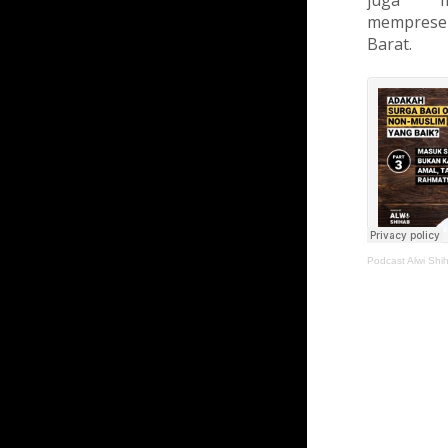
juga m
mempresen
Barat.
Podcast Alwi Shi