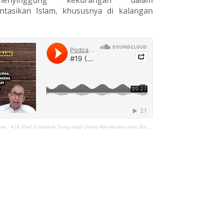
enyinggung kekurangan dalam
tasikan Islam, khususnya di kalangan
hab
·
#19 (Part 3) Adakah Surga bagi Orang Non-Muslim yang Baik?: Masuk Surga bukan karena Amal!