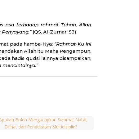
 asa terhadap rahmat Tuhan, Allah
a Penyayang,”
(QS. Al-Zumar: 53).
ahmat pada hamba-Nya;
“Rahmat-Ku ini
menandakan Allah itu Maha Pengampun,
da hadis qudsi lainnya disampaikan,
 mencintainya.”
ulama menolak ayat tersebut sebagai
k ulama yang berbeda ini menganggap
dikan kelompok yang lurus (beriman
cegah kemungkaran) ini dibiarkan di
mbuat mereka tidak selamat. Secara
at, dan ada yang berpendapat bahwa
elah disebutkan). Kedua kelompok ini
idak ada satu pun dari ulama serta
tidak masuk surga (neraka). Tidak