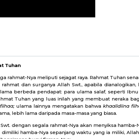
at Tuhan
gga rahmat-Nya meliputi sejagat raya. Rahmat Tuhan se
ahmat dan surganya Allah Swt., apabila dianalogikan, l
 ulama berbeda pendapat: para ulama salaf, seperti Ibnu
hmat Tuhan yang luas inilah yang membuat neraka bagi
fiihaa;
ulama lainnya mengatakan bahwa
khaalidiina fi
ma, lebih lama daripada masa-masa yang biasa.
h Swt. dengan segala rahmat-Nya akan menyiksa hamba-N
 dimiliki hamba-Nya sepanjang waktu yang ia miliki, Al