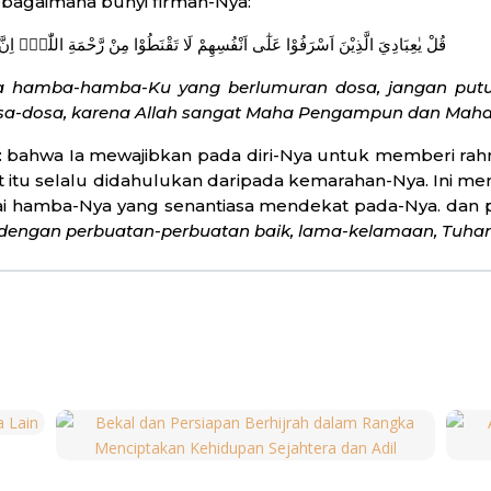
bagaimana bunyi firman-Nya:
قُلْ يٰعِبَادِيَ الَّذِيْنَ اَسْرَفُوْا عَلٰٓى اَنْفُسِهِمْ لَا تَقْنَطُوْا مِنْ رَّحْمَةِ اللّٰهِۗ اِنَّ اللّٰهَ يَغْفِرُ الذُّنُوْبَ جَمِيْعًاۗ اِنَّهٗ هُوَ الْغَفُوْرُ الرَّحِيْمُ
hamba-hamba-Ku yang berlumuran dosa, jangan putus
sa-dosa, karena Allah sangat Maha Pengampun dan Mah
n: bahwa Ia mewajibkan pada diri-Nya untuk memberi r
at itu selalu didahulukan daripada kemarahan-Nya. Ini 
 hamba-Nya yang senantiasa mendekat pada-Nya. dan pa
ngan perbuatan-perbuatan baik, lama-kelamaan, Tuhan
 orang Yahudi, Nasrani, dan
Saabi’iin,
walaupun sebagian 
dikit pula ulama yang berpandangan berbeda. Kelompo
ya akan memberikan keselamatan dan tidak akan menja
kemudian, beramal saleh, mengajak pada kebaikan, men
 Ya, Tuhan tidak akan membiarkan dan tidak akan me
angan bahwa selain umat Islam itu tidak akan selam
inan untuk selamat (dengan indikator-indikator yang t
uat argumen masing-masing. Namun, perlu difahami,
t
an siapa saja yang masuk surga dan siapa saja yang 