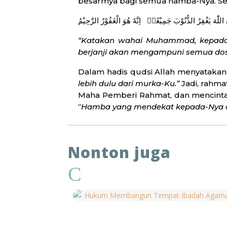
besarmya bagi semua hamba-Nya. Se
“Katakan wahai Muhammad, kepada 
berjanji akan mengampuni semua do
Dalam hadis qudsi Allah menyataka
lebih dulu dari murka-Ku.”
Jadi, rahm
Maha Pemberi Rahmat, dan mencintai
“
Hamba yang mendekat kepada-Nya de
Perihal ayat-ayat yang membicarakan
dasar keselamatan, tetapi tidak se
Nonton juga
bahwa Allah Swt. melalui rahmat-N
kepada Tuhan, beriman kepada hari 
C
hari akhirat kelak/tidak selamat.
sederhana, ada ulama yang berpand
selain umat Islam memilikki kemungk
memiliki dasar yang menjadi peng
pemuka agama yang dapat menyatak