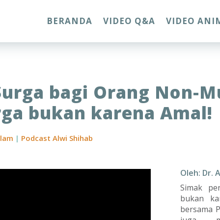
BERANDA
VIDEO Q&A
VIDEO ANI
 Surga bagi Orang Non-M
rga bukan karena Amal!
slam
|
Podcast Alwi Shihab
Oleh: Dr. 
Simak pe
bukan ka
bersama Pr