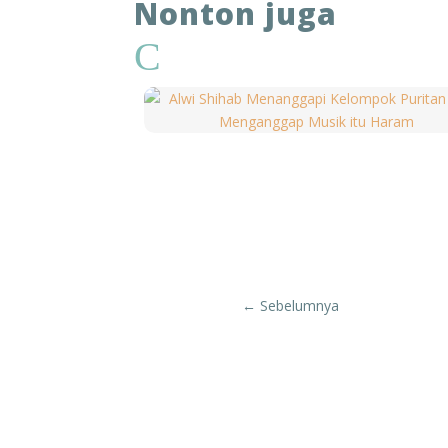
Nonton juga
Allah tidak akan meninggalkan kita d
C
Pada saat bekalnya yang dibawa dari P
untuk melihat kafilah yang berla
kumpulan burung berarti ada air di san
yang dilakukan umat Islam ketika 
anaknya. Setelah 7 kali ia bolak-bal
itulah dari kaki anaknya keluar m
mengeluarkan untuk mengeluarkan airn
untuk melaksanakan Sa’i, ada seoran
sebagainya. maka kemudian turunlah 
اِنَّ الصَّفَا وَالْمَرْوَةَ مِنْ شَعَاۤىِٕرِ اللّٰهِۚ
←
Sebelumnya
“Berjalan dari Safa ke Marwa merupaka
Setelah ritual Sa’i, para jamaah haj
Arafah, Allah menjanjikan bahwa doa 
dimana umat Islam bisa merenung, b
Arafah ini. Di padang Arafah ini, ti
semuanya sama. Semuanya sama-sa