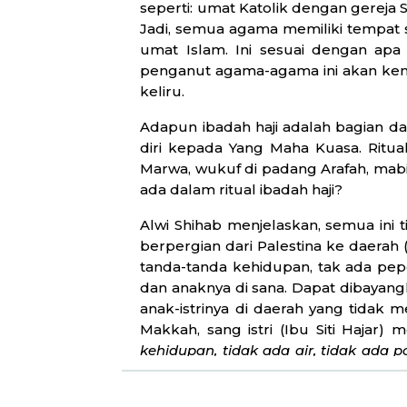
seperti: umat Katolik dengan gereja 
Jadi, semua agama memiliki tempat 
umat Islam. Ini sesuai dengan apa
penganut agama-agama ini akan kem
keliru.
Adapun ibadah haji adalah bagian d
diri kepada Yang Maha Kuasa. Ritual 
Marwa, wukuf di padang Arafah, mabi
ada dalam ritual ibadah haji?
Alwi Shihab menjelaskan, semua ini t
berpergian dari Palestina ke daerah 
tanda-tanda kehidupan, tak ada pepo
dan anaknya di sana. Dapat dibayangk
anak-istrinya di daerah yang tidak
Makkah, sang istri (Ibu Siti Hajar) 
kehidupan, tidak ada air, tidak ada
menoleh. Kemudian Ibu Hajar berta
Ibrahim menjawab, “
Betul, ini adala