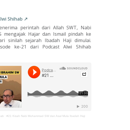
Alwi Shihab ↗
enerima perintah dari Allah SWT, Nabi
S mengajak Hajar dan Ismail pindah ke
ri sinilah sejarah Ibadah Haji dimulai.
sode ke-21 dari Podcast Alwi Shihab
hab
·
#21 Kisah Nabi Muhammad SW dan Asal Mula Ibadah Haji