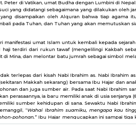
St. Peter di Vatikan, umat Budha dengan Lumbini di Nepal
suci yang didatangi sebagaimana yang dilakukan oleh j
 yang disampaikan oleh Alquran bahwa tiap agama itu 
bali pada Tuhan, dan Tuhan yang akan memutuskan sia
ari manifestasi umat Islam untuk kembali kepada sejar
haji terdiri dari rukun tawaf (mengelilingi Kakbah seban
t di Mina, dan melontar batu jumrah sebagai simbol me
idak terlepas dari kisah Nabi Ibrahim as. Nabi Ibrahim as
(sekitaran Makkah sekarang) bersama Ibu Hajar dan anak
honan dan juga sumber air. Pada saat Nabi Ibrahim sam
an perasaannya, ia baru memiliki anak di usia senjanya 
 memiliki sumber kehidupan di sana. Sewaktu Nabi Ibrah
memanggil, “
Wahai Ibrahim suamiku, mengapa kau tinggal
 pohon-pohonan.”
Ibu Hajar mengucapkan ini sampai tiga 
nya pada suaminya, “
Apakah ini perintah Allah kepa
h perintah Allah.”
Dengan penuh ketabahan Ibu Hajar ber