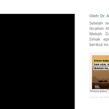
Oleh: Dr. 
Setelah m
Ibrahim A
Mekah. Da
Simak epi
berikut ini.
Podcast Alwi Shi