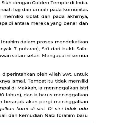
, Sikh dengan Golden Temple di India.
amaah haji dan umrah pada komunitas
memiliki kiblat dan pada akhirnya,
pa di antara mereka yang benar dan
ah Ibrahim dalam proses mendekatkan
yak 7 putaran), Sa’i dari bukti Safa-
lawan setan-setan. Mengapa ini semua
. diperintahkan oleh Allah Swt. untuk
nya Ismail. Tempat itu tidak memiliki
pai di Makkah, ia meninggalkan istri
(80 tahun), dan ia harus meninggalkan
im beranjak akan pergi meninggalkan
kan kami di sini. Di sini tidak ada
kali dan kemudian Nabi Ibrahim baru
damu wahai Ibrahim?”
Kemudian Nabi
kata, “
Jika demikian, maka pastilah