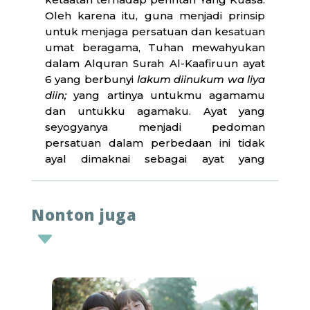
Oleh karena itu, guna menjadi prinsip
untuk menjaga persatuan dan kesatuan
umat beragama, Tuhan mewahyukan
dalam Alquran Surah Al-Kaafiruun ayat
6 yang berbunyi
lakum diinukum wa liya
diin;
yang artinya untukmu agamamu
dan untukku agamaku. Ayat yang
seyogyanya menjadi pedoman
persatuan dalam perbedaan ini tidak
ayal dimaknai sebagai ayat yang
memisahkan umat beragama
berdasarkan agamanya masing-masing.
Sehingga, umat beragama tampak
Nonton juga
eksklusif dengan kelompok dan
C
pandangannya sendiri, enggan
berinteraksi dengan kelompok agama
yang berbeda karena menganggap ada
di ruang yang berbeda, enggan bekerja
sama, yang semuanya itu membuat