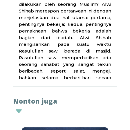
dilakukan oleh seorang Muslim? Alwi
Shihab merespon pertanyaan ini dengan
menjelaskan dua hal utama: pertama,
pentingnya bekerja; kedua, pentingnya
pemaknaan bahwa bekerja adalah
bagian dari ibadah. Alwi Shihab
mengisahkan, pada suatu waktu
Rasulullah saw. berada di masjid.
Rasulullah saw. memperhatikan ada
seorang sahabat yang sangat tekun
beribadah, seperti salat, mengaji,
bahkan selama berhari-hari secara
berkesinambungan. Hingga pada suatu
saat, Rasulullah saw. bertanya kepada
sahabat yang lainnya, “
Siapa yang
Nonton juga
membelanjakan untuk kehidupan orang
C
ini, sehingga saya tidak melihat dia
pernah ke pasar?”
Kemudian seorang
sahabat menjawab bahwa saudara