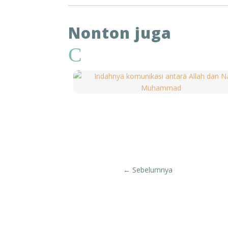
Nonton juga
C
←
Sebelumnya