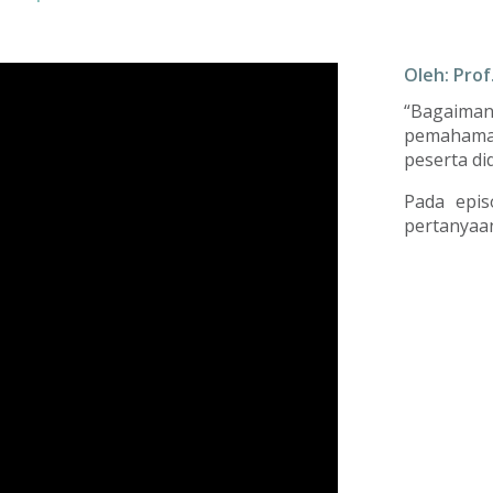
Oleh: Prof
“Bagaima
pemahama
peserta di
Pada epis
pertanyaa