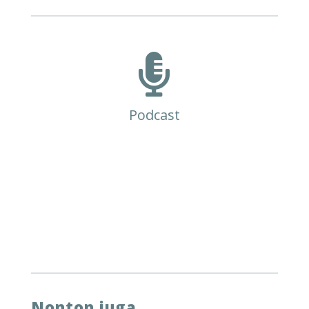

Podcast
Nonton juga