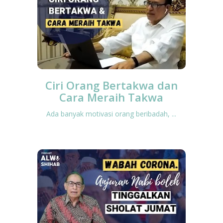
keadaan yang tidak menyenangkan bagi
mereka dikarenakan adanya
islamphobia
(Islam sebagai agama,
dianggap sebagai agama yang keras;
agama yang tidak menghargai hak-hak
asasi manusia dan sebagainya) adalah
dengan berdakwah melalui
Ciri Orang Bertakwa dan
keteladanan.
Alwi Shihab kemudian
Cara Meraih Takwa
memaparkan bagian dari otobiografinya
sebagai seorang Muslim yang pernah
Ada banyak motivasi orang beribadah, ...
hidup di Philadelphia. Ia tinggal di sana
untuk kurun waktu tertentu bersama
keluarganya (anak-anak dan istrinya).
Tempat tinggal mereka berdampingan
dengan tetangga yang beragama
Yahudi. Mereka berhubungan dengan
baik sebagai tetangga. Keluarga Alwi
Shihab selalu menyapa tetangganya ini,
contohnya seperti memberi ucapan
“
good morning.”
Ketika musim dingin