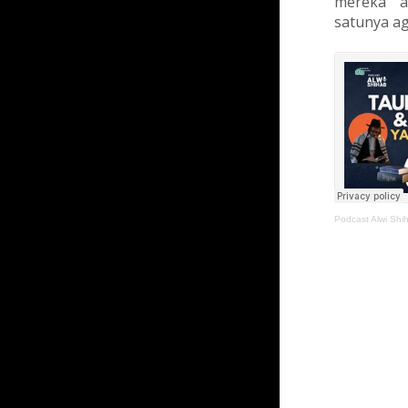
mereka a
satunya ag
Podcast Alwi Shi