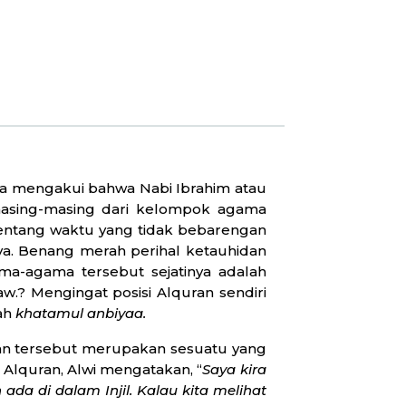
ya mengakui bahwa Nabi Ibrahim atau
 masing-masing dari kelompok agama
Rentang waktu yang tidak bebarengan
ya. Benang merah perihal ketauhidan
ma-agama tersebut sejatinya adalah
? Mengingat posisi Alquran sendiri
lah
khatamul anbiyaa.
aan tersebut merupakan sesuatu yang
m Alquran, Alwi mengatakan, “
Saya kira
da di dalam Injil. Kalau kita melihat