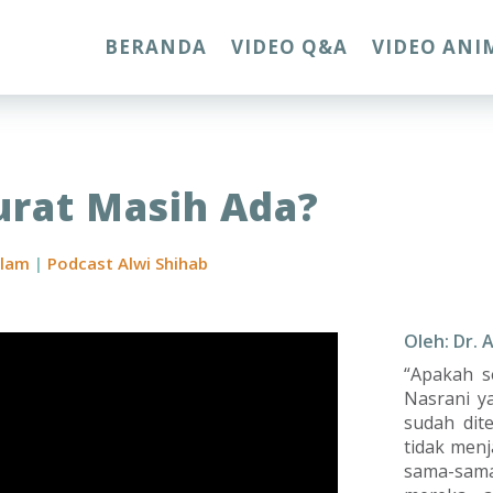
BERANDA
VIDEO Q&A
VIDEO ANI
urat Masih Ada?
slam
|
Podcast Alwi Shihab
Oleh: Dr. 
“Apakah s
Nasrani ya
sudah dit
tidak menj
sama-sama