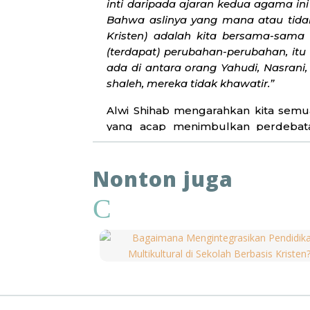
inti daripada ajaran kedua agama in
Bahwa aslinya yang mana atau tidak
Kristen) adalah kita bersama-sam
(terdapat) perubahan-perubahan, it
ada di antara orang Yahudi, Nasran
shaleh, mereka tidak khawatir.”
Alwi Shihab mengarahkan kita semua 
yang acap menimbulkan perdebat
keilmuan, bukan lantas digunakan
kelompok sendiri. Alwi Shihab me
Nonton juga
kelompok agama ini, seperti tentan
berbeda harus berinteraksi dalam 
C
benar-benar mengetahui kebenara
memegang teguh ajaran yang diima
atau tidak dengan kehadiran ajaran 
۝٦٢
مْ عِنْدَ رَبِّهِمْۚ وَلَا خَوْفٌ عَلَيْهِمْ وَلَا هُمْ يَحْزَنُوْنَ
“
Sesungguhnya orang-orang yang beri
mereka) yang beriman kepada Allah da