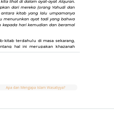
ta lihat di dalam ayat-ayat Alquran.
apkan dari mereka (orang Yahudi dan
 antara kitab yang lalu umpamanya
ktu menurunkan ayat tadi yang bahwa
an kepada hari kemudian dan beramal
ab-kitab terdahulu di masa sekarang,
tang hal ini merupakan khazanah
n mengklaim kebenaran hanya milik
 memungkinkan di antara kelompok-
dalam Injil dan Alquran. Sesama yang
an yang sejatinya kita semua tidak
 agar menjadi umat beragama yang
 agama terdahulu sudah kadaluarsa
jemahan dari QS. Al-Baqarah, 62:
اِنَّ الَّذِيْنَ اٰمَنُوْا وَالَّذِيْنَ هَ
-orang Sabiin, siapa saja (di antara
 pahala dari Tuhannya, tidak ada rasa