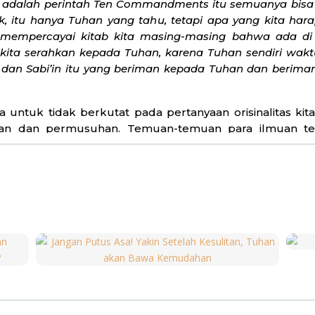
i adalah perintah Ten Commandments itu semuanya bisa ki
, itu hanya Tuhan yang tahu, tetapi apa yang kita har
a mempercayai kitab kita masing-masing bahwa ada di
u kita serahkan kepada Tuhan, karena Tuhan sendiri wa
i, dan Sabi’in itu yang beriman kepada Tuhan dan berim
untuk tidak berkutat pada pertanyaan orisinalitas kit
an dan permusuhan. Temuan-temuan para ilmuan ten
 untuk menyalahkan atau menyerang kelompok lain da
mbimbing kita untuk menekankan pada titik temu yang
g
ten commandments
dalam Taurat yang juga terdapat 
titik temu yang ada, bukan mempermasalahkan perbeda
nnya. Selanjutnya, Alwi Shihab mendudukkan kita
ni oleh masing-masing pemeluk agama. Perihal apakah
Nabi Muhammad saw., Alwi menjawab dengan mengutip ter
ادُوْا وَالنَّصٰرٰى وَالصَّابِــِٕيْنَ مَنْ اٰمَنَ بِاللّٰهِ وَالْيَوْمِ الْاٰخِرِ وَعَمِلَ صَالِحًا فَلَهُمْ اَجْرُهُ
man, orang-orang Yahudi, orang-orang Nasrani, dan orang
n hari Akhir serta melakukan kebajikan (pasti) mendapat