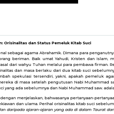
: Orisinalitas dan Status Pemeluk Kitab Suci
kenal sebagai agama Abrahamik. Dimana para penganutn
rang beriman. Baik umat Yahudi, Kristen dan Islam,
berasal dari wahyu Tuhan melalui para pembawa firman. 
inalitas dan masa berlaku dari dua kitab suci sebelumn
bah spekulasi tersendiri, yakni, apakah pemeluk aga
ereka di masa setelah pengutusan Nabi Muhammad saw.
 suci yang ada sebelumnya dan Nabi Muhammad saw. ada
i dengan menjelaskan, bahwasanya pertanyaan-pertany
kiawan dan ulama. Perihal orisinalitas kitab suci sebelu
n daripada ajaran-ajaran yang ada di dalam Taurat dan a