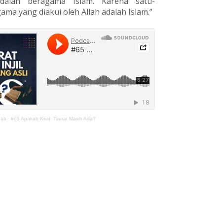
dalah beragama Islam. Karena satu-
ama yang diakui oleh Allah adalah Islam.”
hab
·
#65 Apakah Kitab Taurat Masih Ada?