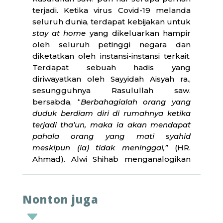
terjadi. Ketika virus Covid-19 melanda
seluruh dunia, terdapat kebijakan untuk
stay at home
yang dikeluarkan hampir
oleh seluruh petinggi negara dan
diketatkan oleh instansi-instansi terkait.
Terdapat sebuah hadis yang
diriwayatkan oleh Sayyidah Aisyah ra.,
sesungguhnya Rasulullah saw.
bersabda, “
Berbahagialah orang yang
duduk berdiam diri di rumahnya ketika
terjadi tha’un, maka ia akan mendapat
pahala orang yang mati syahid
meskipun (ia) tidak meninggal,”
(HR.
Ahmad). Alwi Shihab menganalogikan
maksud hadis ini agar manusia
mengkarantina, diam di rumah,
menahan diri di tempat sebagai bagian
Nonton juga
dari mengikuti aturan pemerintah juga
C
mengikuti perintah Rasulullah saw.