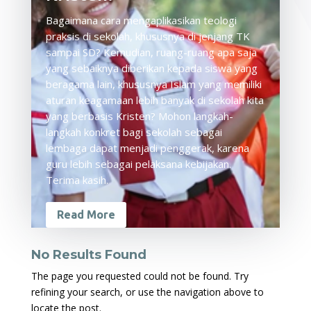
Bagaimana cara mengaplikasikan teologi
praksis di sekolah, khususnya di jenjang TK
sampai SD? Kemudian, ruang-ruang apa saja
yang sebaiknya diberikan kepada siswa yang
beragama lain, khususnya Islam yang memiliki
aturan keagamaan lebih banyak di sekolah kita
yang berbasis Kristen? Mohon langkah-
langkah konkret bagi sekolah sebagai
lembaga dapat menjadi penggerak, karena
guru lebih sebagai pelaksana kebijakan.
Terima kasih.
Read More
No Results Found
The page you requested could not be found. Try
refining your search, or use the navigation above to
locate the post.