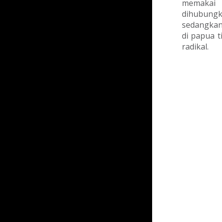
memakai 
dihubungk
sedangkan
di papua t
radikal.