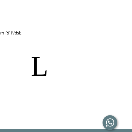
lam RPP/dsb.
L