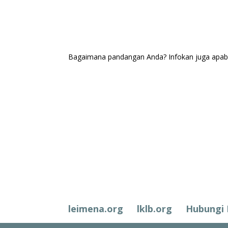
Bagaimana pandangan Anda? Infokan juga apabila
Komentar
(0)
leimena.org
lklb.org
Hubungi