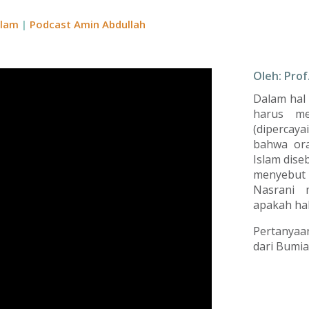
slam
|
Podcast Amin Abdullah
Oleh: Prof
Dalam hal 
harus me
(dipercay
bahwa ora
Islam dise
menyebut
Nasrani 
apakah hal
Pertanyaa
dari Bumia