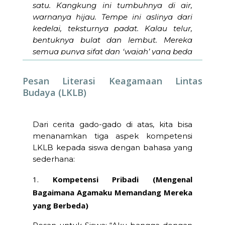
satu. Kangkung ini tumbuhnya di air,
warnanya hijau. Tempe ini aslinya dari
kedelai, teksturnya padat. Kalau telur,
bentuknya bulat dan lembut. Mereka
semua punya sifat dan ‘wajah’ yang beda
banget, kan? Sama seperti kita di kelas
ini. Ada yang merayakan Nyepi, ada yang
Pesan Literasi Keagamaan Lintas
ke Gereja setiap Minggu, ada yang Shalat
Budaya (LKLB)
di Masjid, dan ada yang ke Vihara.”
Ni Komang:
“Iya ya, Bu. Kita semua beda-
Dari cerita gado-gado di atas, kita bisa
beda jalan ibadahnya.”
menanamkan tiga aspek kompetensi
LKLB kepada siswa dengan bahasa yang
Ibu Guru:
“Betul, Komang. Sekarang
sederhana:
bayangkan kalau Ibu cuma kasih kalian
makan kangkung rebus saja tanpa apa-
Kompetensi Pribadi (Mengenal
apa. Enak gak?”
Bagaimana Agamaku Memandang Mereka
Anak-anak
: “Hambar, Buuu!”
yang Berbeda)
Ibu Guru:
“Nah, makanya kita butuh